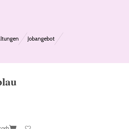
altungen
Jobangebot
blau
korb