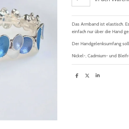
Das Armband ist elastisch. E
einfach nur über die Hand ge
Der Handgelenksumfang sollt
Nickel-, Cadmium- und Bleifre
T
T
T
e
e
e
i
i
i
l
l
l
e
e
e
n
n
n