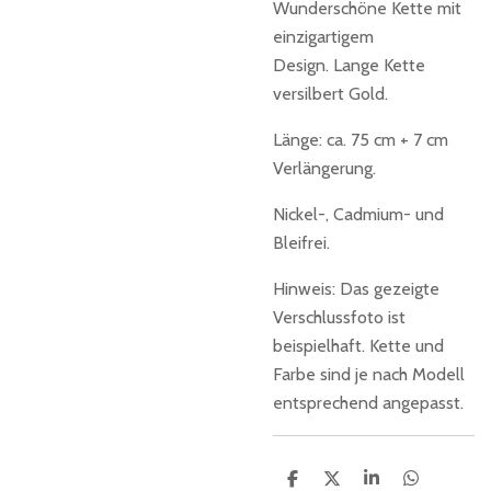
Wunderschöne Kette mit
einzigartigem
Design.
Lange Kette
versilbert Gold.
Länge: ca. 75 cm + 7 cm
Verlängerung.
Nickel-, Cadmium- und
Bleifrei.
Hinweis: Das gezeigte
Verschlussfoto ist
beispielhaft. Kette und
Farbe sind je nach Modell
entsprechend angepasst.
T
T
T
T