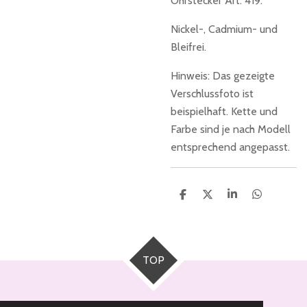
Ohrstecker Art. 419.
Nickel-, Cadmium- und
Bleifrei.
Hinweis: Das gezeigte
Verschlussfoto ist
beispielhaft. Kette und
Farbe sind je nach Modell
entsprechend angepasst.
T
T
T
T
e
e
e
e
i
i
i
i
l
l
l
l
e
e
e
e
n
n
n
n
TOP