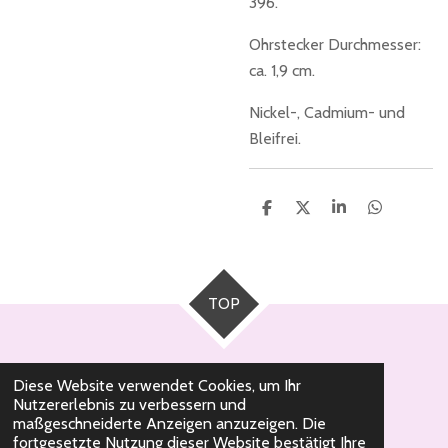
396.
Ohrstecker Durchmesser:
ca. 1,9 cm.
Nickel-, Cadmium- und
Bleifrei.
T
T
T
T
e
e
e
e
i
i
i
i
l
l
l
l
e
e
e
e
n
n
n
n
TOP
Diese Website verwendet Cookies, um Ihr
Nutzererlebnis zu verbessern und
© 2020 - 2026 Milli Pearl Schmuckdesign
maßgeschneiderte Anzeigen anzuzeigen. Die
fortgesetzte Nutzung dieser Website bestätigt Ihre