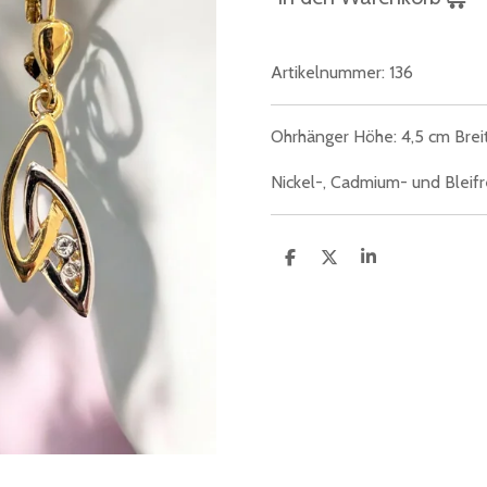
Artikelnummer:
136
Ohrhänger Höhe: 4,5 cm Breit
Nickel-, Cadmium- und Bleifre
T
T
T
e
e
e
i
i
i
l
l
l
e
e
e
n
n
n