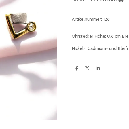
Artikelnummer:
128
Ohrstecker Höhe: 0,8 cm Brei
Nickel-, Cadmium- und Bleifre
T
T
T
e
e
e
i
i
i
l
l
l
e
e
e
n
n
n