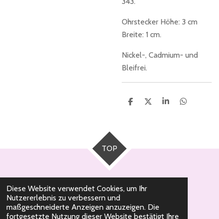
343.
Ohrstecker Höhe: 3 cm
Breite: 1 cm.
Nickel-, Cadmium- und
Bleifrei.
T
T
T
T
e
e
e
e
i
i
i
i
l
l
l
l
e
e
e
e
n
n
n
n
TOP
Diese Website verwendet Cookies, um Ihr
Nutzererlebnis zu verbessern und
© 2020 - 2026 Milli Pearl Schmuckdesign
maßgeschneiderte Anzeigen anzuzeigen. Die
fortgesetzte Nutzung dieser Website bestätigt Ihre