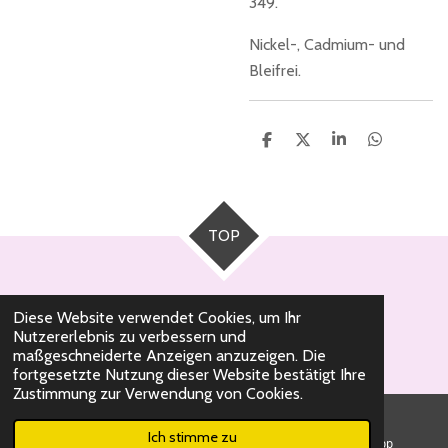
349.
Nickel-, Cadmium- und
Bleifrei.
T
T
T
T
e
e
e
e
i
i
i
i
l
l
l
l
e
e
e
e
n
n
n
n
TOP
Diese Website verwendet Cookies, um Ihr
Nutzererlebnis zu verbessern und
© 2020 - 2026 Milli Pearl Schmuckdesign
maßgeschneiderte Anzeigen anzuzeigen. Die
fortgesetzte Nutzung dieser Website bestätigt Ihre
Zustimmung zur Verwendung von Cookies.
Ich stimme zu
E-Mail
Telefon
WhatsApp