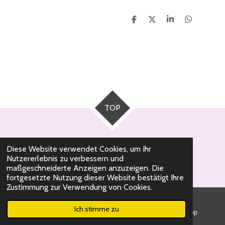
T
T
T
T
e
e
e
e
i
i
i
i
l
l
l
l
e
e
e
e
n
n
n
n
TOP
Diese Website verwendet Cookies, um Ihr
Nutzererlebnis zu verbessern und
© 2020 - 2026 Milli Pearl Schmuckdesign
maßgeschneiderte Anzeigen anzuzeigen. Die
fortgesetzte Nutzung dieser Website bestätigt Ihre
Zustimmung zur Verwendung von Cookies.
Ich stimme zu
E-Mail
Telefon
WhatsApp