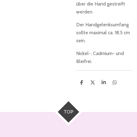
über die Hand gestreift
werden.
Der Handgelenksumfang
sollte maximal ca. 18,5 cm
sein.
Nickel-, Cadmium- und
Bleifrei.
T
T
T
T
e
e
e
e
i
i
i
i
l
l
l
l
e
e
e
e
n
n
n
n
TOP