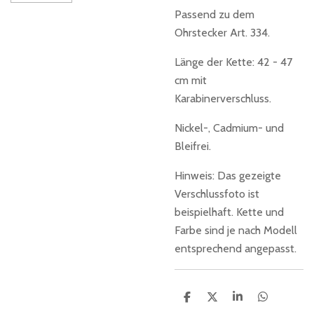
Passend zu dem
Ohrstecker Art. 334.
Länge der Kette: 42 - 47
cm mit
Karabinerverschluss.
Nickel-, Cadmium- und
Bleifrei.
Hinweis: Das gezeigte
Verschlussfoto ist
beispielhaft. Kette und
Farbe sind je nach Modell
entsprechend angepasst.
T
T
T
T
e
e
e
e