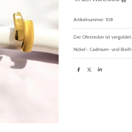
Artikelnummer:
108
Der Ohrstecker ist vergoldet.
Nickel-, Cadmium- und Bleifre
T
T
T
e
e
e
i
i
i
l
l
l
e
e
e
n
n
n