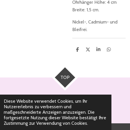
Ohrhänger Höhe: 4 cm
Breite: 1,5 cm.
Nickel-, Cadmium- und
Bleifrei.
T
T
T
T
e
e
e
e
i
i
i
i
l
l
l
l
e
e
e
e
n
n
n
n
TOP
Diese Website verwendet Cookies, um Ihr
Nutzererlebnis zu verbessern und
© 2020 - 2026 Milli Pearl Schmuckdesign
maßgeschneiderte Anzeigen anzuzeigen. Die
fortgesetzte Nutzung dieser Website bestätigt Ihre
Zustimmung zur Verwendung von Cookies.