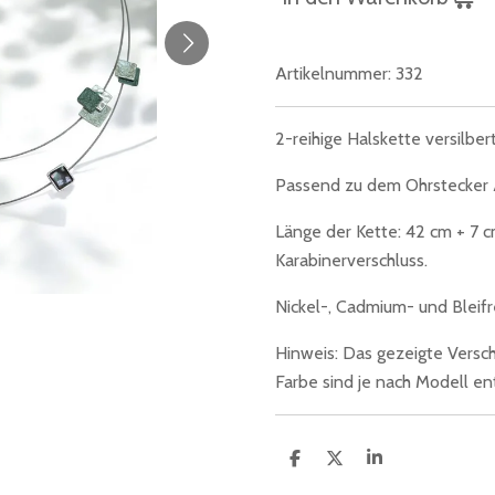
Artikelnummer:
332
2-reihige Halskette versilbert
Passend zu dem Ohrstecker A
Länge der Kette: 42 cm + 7 
Karabinerverschluss.
Nickel-, Cadmium- und Bleifre
Hinweis: Das gezeigte Verschl
Farbe sind je nach Modell e
T
T
T
e
e
e