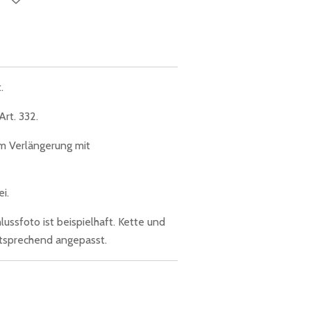
.
rt. 332.
cm Verlängerung mit
i.
ussfoto ist beispielhaft. Kette und
ntsprechend angepasst.