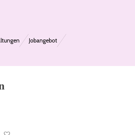
altungen
Jobangebot
ün