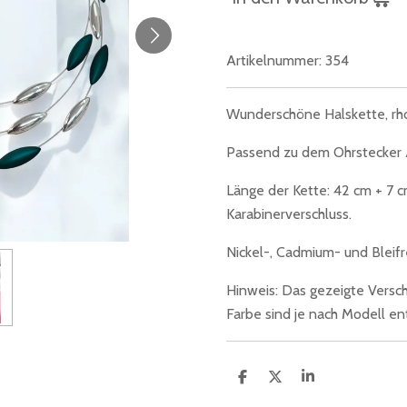
Artikelnummer:
354
Wunderschöne Halskette, rho
Passend zu dem Ohrstecker A
Länge der Kette: 42 cm + 7 
Karabinerverschluss.
Nickel-, Cadmium- und Bleifre
Hinweis: Das gezeigte Verschl
Farbe sind je nach Modell e
T
T
T
e
e
e