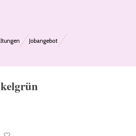
altungen
Jobangebot
nkelgrün