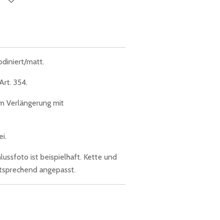
diniert/matt.
rt. 354.
cm Verlängerung mit
i.
ussfoto ist beispielhaft. Kette und
ntsprechend angepasst.