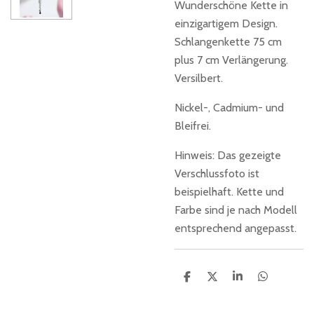
Wunderschöne Kette in
einzigartigem Design.
Schlangenkette 75 cm
plus 7 cm Verlängerung.
Versilbert.
Nickel-, Cadmium- und
Bleifrei.
Hinweis: Das gezeigte
Verschlussfoto ist
beispielhaft. Kette und
Farbe sind je nach Modell
entsprechend angepasst.
T
T
T
T
e
e
e
e
i
i
i
i