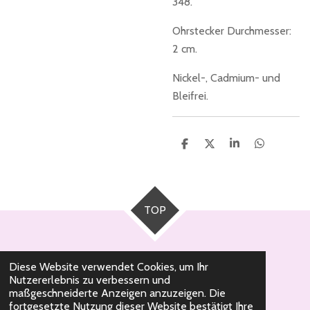
348.
Ohrstecker Durchmesser:
2 cm.
Nickel-, Cadmium- und
Bleifrei.
T
T
T
T
e
e
e
e
i
i
i
i
l
l
l
l
e
e
e
e
n
n
n
n
TOP
Diese Website verwendet Cookies, um Ihr
Nutzererlebnis zu verbessern und
© 2020 - 2026 Milli Pearl Schmuckdesign
maßgeschneiderte Anzeigen anzuzeigen. Die
fortgesetzte Nutzung dieser Website bestätigt Ihre